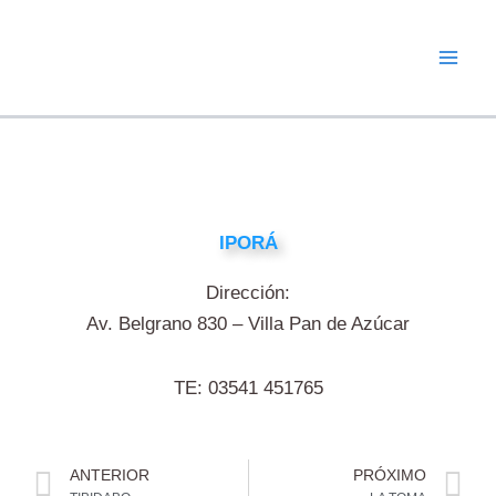
Ir
al
contenido
IPORÁ
Dirección:
Av. Belgrano 830 – Villa Pan de Azúcar
TE: 03541 451765
Prev
N
ANTERIOR
PRÓXIMO